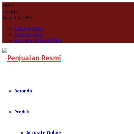
29.5
C
Jakarta
August 5, 2026
Hubungi Kami
Tantang Kami
Hot Line : 0812 1107666
Beranda
Produk
Accurate Online