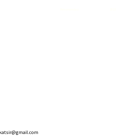
Rekomendasi
Liquid saltnic terbaik
2023
ikatsir@gmail.com