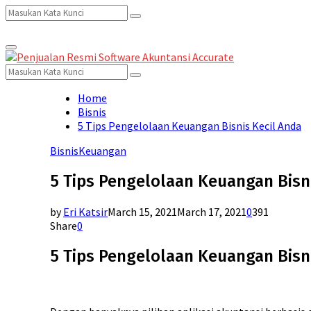
Search
Search
Primary
for:
Menu
Search
Search
for:
Home
Bisnis
5 Tips Pengelolaan Keuangan Bisnis Kecil Anda
Bisnis
Keuangan
5 Tips Pengelolaan Keuangan Bisn
by
Eri Katsir
March 15, 2021
March 17, 2021
0
391
Share
0
5 Tips Pengelolaan Keuangan Bisn