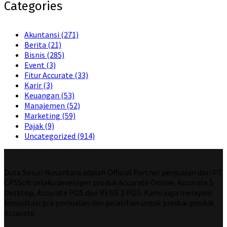
Categories
Akuntansi
(271)
Berita
(21)
Bisnis
(285)
Event
(3)
Fitur Accurate
(33)
Karir
(3)
Keuangan
(53)
Manajemen
(52)
Marketing
(59)
Pajak
(9)
Uncategorized
(914)
Duta Solusi Nusantara adalah Official Partner penjualan dari PT
CPSSoft selaku developer produk Accurate Online, Accurate 5
Desktop, Accurate POS dan RENE 2 POS. Kami juga melayani
konsultasi pra penjualan dan pelatihan untuk produk-produk
Accurate.