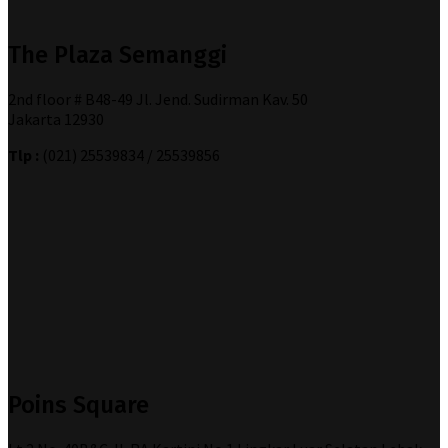
The Plaza Semanggi
2nd floor # B48-49 Jl. Jend. Sudirman Kav. 50
Jakarta 12930
Tlp :
(021) 25539834 / 25539856
Poins Square