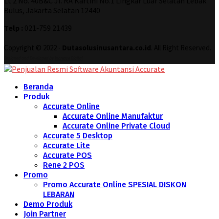
Lt 2 No. 40B&C Jl. RA Kartini No.1 Lingkar Luar Selatan Lebak
Bulus, Jakarta Selatan 12440
Telp :
021-759 21439
Copyright © 2022 -
Dutasolusinusantara.co.id
. All Right Reserved.
Designed and Developed by
Increase Digital
Beranda
Produk
Accurate Online
Accurate Online Manufaktur
Accurate Online Private Cloud
Accurate 5 Desktop
Accurate Lite
Accurate POS
Rene 2 POS
Promo
Promo Accurate Online SPESIAL DISKON
LEBARAN
Demo Produk
Join Partner