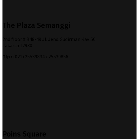
The Plaza Semanggi
2nd floor # B48-49 Jl. Jend. Sudirman Kav. 50
Jakarta 12930
Tlp :
(021) 25539834 / 25539856
Poins Square