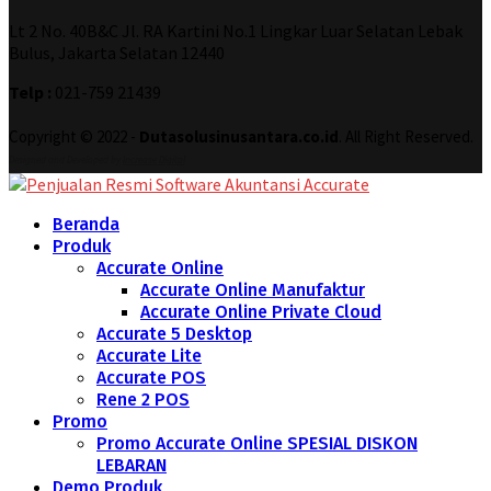
Lt 2 No. 40B&C Jl. RA Kartini No.1 Lingkar Luar Selatan Lebak
Bulus, Jakarta Selatan 12440
Telp :
021-759 21439
Copyright © 2022 -
Dutasolusinusantara.co.id
. All Right Reserved.
Designed and Developed by
Increase Digital
Beranda
Produk
Accurate Online
Accurate Online Manufaktur
Accurate Online Private Cloud
Accurate 5 Desktop
Accurate Lite
Accurate POS
Rene 2 POS
Promo
Promo Accurate Online SPESIAL DISKON
LEBARAN
Demo Produk