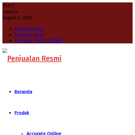
29.5
C
Jakarta
August 5, 2026
Hubungi Kami
Tantang Kami
Hot Line : 0812 1107666
Beranda
Produk
Accurate Online