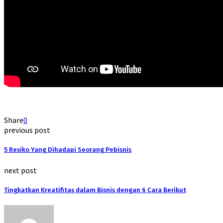
Rekomendasi
Liquid saltnic terbaik
2023
Share
0
previous post
5 Resiko Yang Dihadapi Seorang Pebisnis
next post
Tingkatkan Kreatifitas dalam Bisnis dengan 6 Cara Berikut