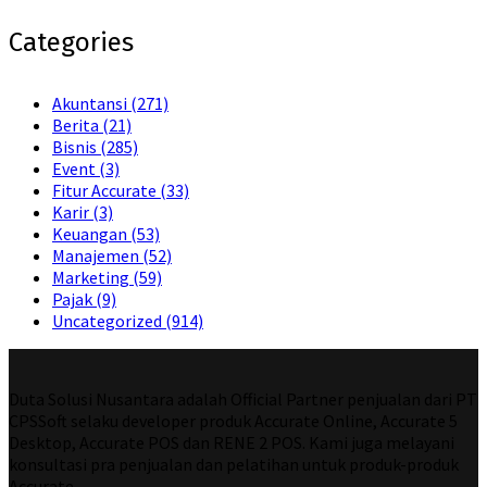
Categories
Akuntansi
(271)
Berita
(21)
Bisnis
(285)
Event
(3)
Fitur Accurate
(33)
Karir
(3)
Keuangan
(53)
Manajemen
(52)
Marketing
(59)
Pajak
(9)
Uncategorized
(914)
Duta Solusi Nusantara adalah Official Partner penjualan dari PT
CPSSoft selaku developer produk Accurate Online, Accurate 5
Desktop, Accurate POS dan RENE 2 POS. Kami juga melayani
konsultasi pra penjualan dan pelatihan untuk produk-produk
Accurate.