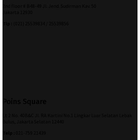
2nd floor # B48-49 Jl. Jend. Sudirman Kav. 50
Jakarta 12930
Tlp :
(021) 25539834 / 25539856
Poins Square
Lt 2 No. 40B&C Jl. RA Kartini No.1 Lingkar Luar Selatan Lebak
Bulus, Jakarta Selatan 12440
Telp :
021-759 21439