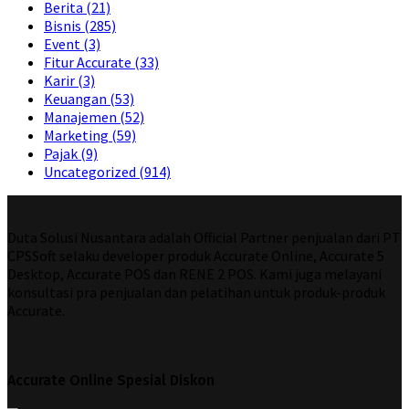
Berita
(21)
Bisnis
(285)
Event
(3)
Fitur Accurate
(33)
Karir
(3)
Keuangan
(53)
Manajemen
(52)
Marketing
(59)
Pajak
(9)
Uncategorized
(914)
Duta Solusi Nusantara adalah Official Partner penjualan dari PT
CPSSoft selaku developer produk Accurate Online, Accurate 5
Desktop, Accurate POS dan RENE 2 POS. Kami juga melayani
konsultasi pra penjualan dan pelatihan untuk produk-produk
Accurate.
Accurate Online Spesial Diskon