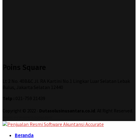
Poins Square
Lt 2 No. 40B&C Jl. RA Kartini No.1 Lingkar Luar Selatan Lebak
Bulus, Jakarta Selatan 12440
Telp :
021-759 21439
Copyright © 2022 -
Dutasolusinusantara.co.id
. All Right Reserved.
Designed and Developed by
Increase Digital
Beranda