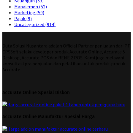
Keuangan
(53)
Manajemen
(52)
Marketing
(59)
Pajak
(9)
Uncategorized
(914)
Duta Solusi Nusantara adalah Official Partner penjualan dari PT
CPSSoft selaku developer produk Accurate Online, Accurate 5
Desktop, Accurate POS dan RENE 2 POS. Kami juga melayani
konsultasi pra penjualan dan pelatihan untuk produk-produk
Accurate.
Accurate Online Spesial Diskon
Accurate Online Manufaktur Spesial Harga