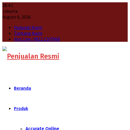
28.4
C
Jakarta
August 6, 2026
Hubungi Kami
Tantang Kami
Hot Line : 0812 1107666
Beranda
Produk
Accurate Online