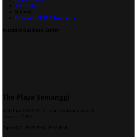
Join Partner
Support
Download GRATIS Accurate 5
Accurate Business Center
The Plaza Semanggi
2nd floor # B48-49 Jl. Jend. Sudirman Kav. 50
Jakarta 12930
Tlp :
(021) 25539834 / 25539856