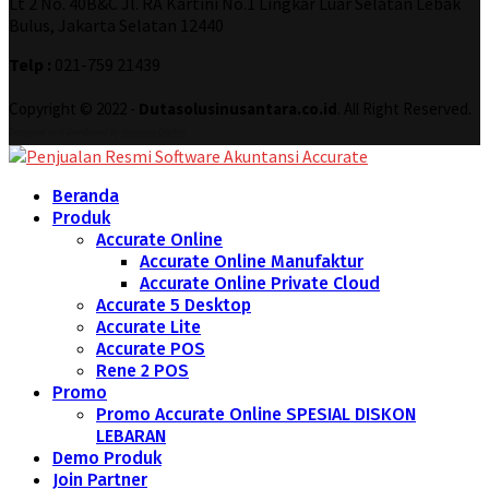
Lt 2 No. 40B&C Jl. RA Kartini No.1 Lingkar Luar Selatan Lebak
Bulus, Jakarta Selatan 12440
Telp :
021-759 21439
Copyright © 2022 -
Dutasolusinusantara.co.id
. All Right Reserved.
Designed and Developed by
Increase Digital
Beranda
Produk
Accurate Online
Accurate Online Manufaktur
Accurate Online Private Cloud
Accurate 5 Desktop
Accurate Lite
Accurate POS
Rene 2 POS
Promo
Promo Accurate Online SPESIAL DISKON
LEBARAN
Demo Produk
Join Partner