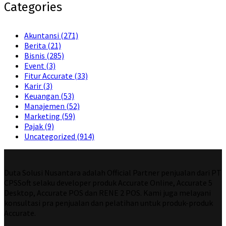
Categories
Akuntansi
(271)
Berita
(21)
Bisnis
(285)
Event
(3)
Fitur Accurate
(33)
Karir
(3)
Keuangan
(53)
Manajemen
(52)
Marketing
(59)
Pajak
(9)
Uncategorized
(914)
Duta Solusi Nusantara adalah Official Partner penjualan dari PT
CPSSoft selaku developer produk Accurate Online, Accurate 5
Desktop, Accurate POS dan RENE 2 POS. Kami juga melayani
konsultasi pra penjualan dan pelatihan untuk produk-produk
Accurate.