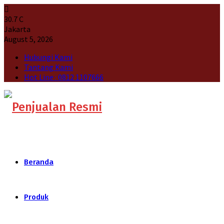
30.7
C
Jakarta
August 5, 2026
Hubungi Kami
Tantang Kami
Hot Line : 0812 1107666
Beranda
Produk