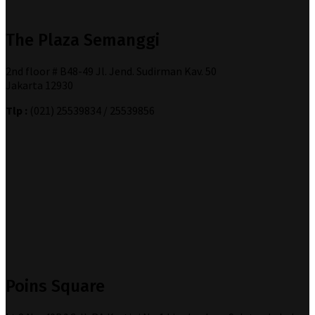
The Plaza Semanggi
2nd floor # B48-49 Jl. Jend. Sudirman Kav. 50
Jakarta 12930
Tlp :
(021) 25539834 / 25539856
Poins Square