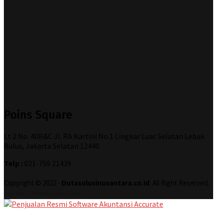
Poins Square
Lt 2 No. 40B&C Jl. RA Kartini No.1 Lingkar Luar Selatan Lebak
Bulus, Jakarta Selatan 12440
Telp :
021-759 21439
Copyright © 2022 -
Dutasolusinusantara.co.id
. All Right Reserved.
Designed and Developed by
Increase Digital