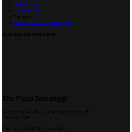
Demo Produk
Join Partner
Support
Download GRATIS Accurate 5
Accurate Business Center
The Plaza Semanggi
2nd floor # B48-49 Jl. Jend. Sudirman Kav. 50
Jakarta 12930
Tlp :
(021) 25539834 / 25539856