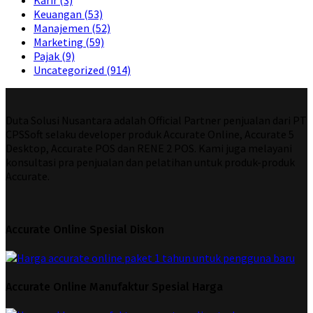
Keuangan
(53)
Manajemen
(52)
Marketing
(59)
Pajak
(9)
Uncategorized
(914)
Duta Solusi Nusantara adalah Official Partner penjualan dari PT
CPSSoft selaku developer produk Accurate Online, Accurate 5
Desktop, Accurate POS dan RENE 2 POS. Kami juga melayani
konsultasi pra penjualan dan pelatihan untuk produk-produk
Accurate.
Accurate Online Spesial Diskon
Accurate Online Manufaktur Spesial Harga