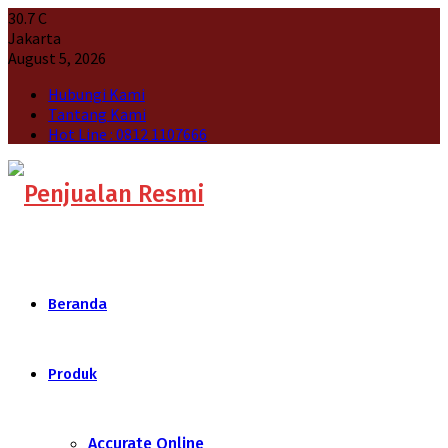
30.7
C
Jakarta
August 5, 2026
Hubungi Kami
Tantang Kami
Hot Line : 0812 1107666
Beranda
Produk
Accurate Online