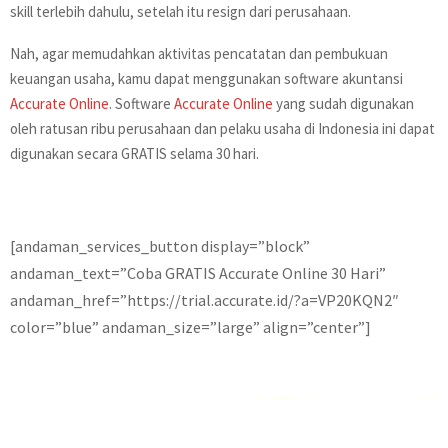
skill terlebih dahulu, setelah itu resign dari perusahaan.
Nah, agar memudahkan aktivitas pencatatan dan pembukuan
keuangan usaha, kamu dapat menggunakan software akuntansi
Accurate Online
. Software
Accurate Online
yang sudah digunakan
oleh ratusan ribu perusahaan dan pelaku usaha di Indonesia ini dapat
digunakan secara GRATIS selama 30 hari.
[andaman_services_button display=”block”
andaman_text=”Coba GRATIS Accurate Online 30 Hari”
andaman_href=”https://trial.accurate.id/?a=VP20KQN2″
color=”blue” andaman_size=”large” align=”center”]
Rekomendasi
Liquid saltnic terbaik
2023