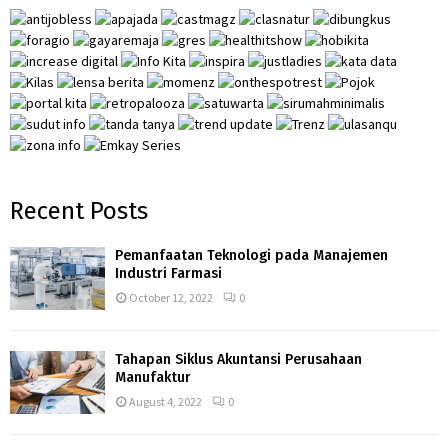
r
R
:
C
H
Recent Posts
Pemanfaatan Teknologi pada Manajemen
Industri Farmasi
October 12, 2022
0
Tahapan Siklus Akuntansi Perusahaan
Manufaktur
August 4, 2022
0