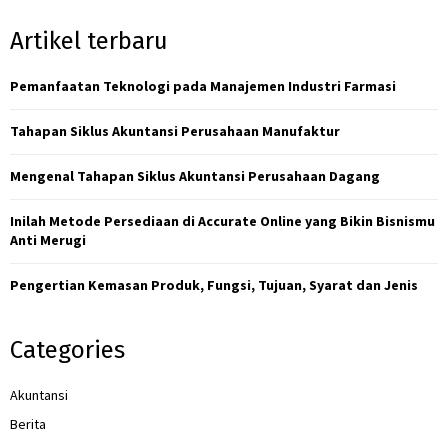
S
r
Artikel terbaru
c
E
h
f
Pemanfaatan Teknologi pada Manajemen Industri Farmasi
A
o
r
R
Tahapan Siklus Akuntansi Perusahaan Manufaktur
:
C
Mengenal Tahapan Siklus Akuntansi Perusahaan Dagang
H
Inilah Metode Persediaan di Accurate Online yang Bikin Bisnismu
Anti Merugi
Pengertian Kemasan Produk, Fungsi, Tujuan, Syarat dan Jenis
Categories
Akuntansi
Berita