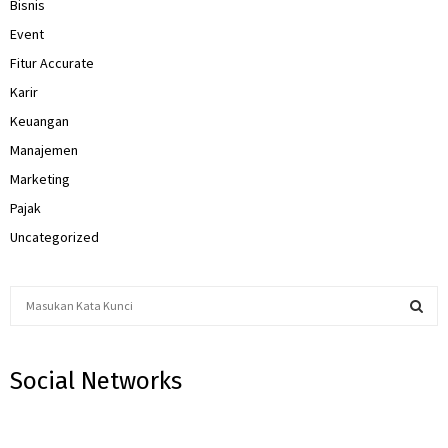
Bisnis
Event
Fitur Accurate
Karir
Keuangan
Manajemen
Marketing
Pajak
Uncategorized
S
e
a
S
r
Social Networks
c
E
h
f
A
o