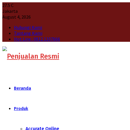
27.5
C
Jakarta
August 4, 2026
Hubungi Kami
Tantang Kami
Hot Line : 0812 1107666
Beranda
Produk
Accurate Online