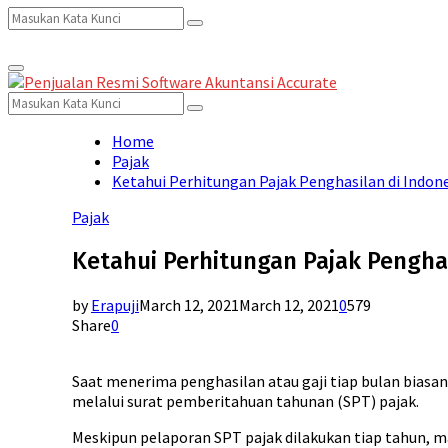
Search
Search
Primary
for:
Menu
Search
Search
for:
Home
Pajak
Ketahui Perhitungan Pajak Penghasilan di Indon
Pajak
Ketahui Perhitungan Pajak Penghas
by
Erapuji
March 12, 2021
March 12, 2021
0
579
Share
0
Saat menerima penghasilan atau gaji tiap bulan biasa
melalui surat pemberitahuan tahunan (SPT) pajak.
Meskipun pelaporan SPT pajak dilakukan tiap tahun, ma