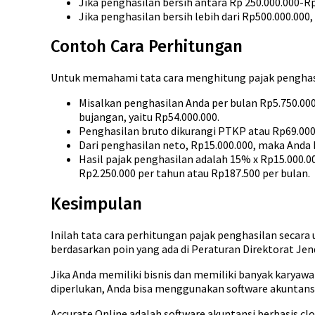
Jika penghasilan bersih antara Rp 250.000.000-Rp
Jika penghasilan bersih lebih dari Rp500.000.000,
Contoh Cara Perhitungan
Untuk memahami tata cara menghitung pajak penghasila
Misalkan penghasilan Anda per bulan Rp5.750.00
bujangan, yaitu Rp54.000.000.
Penghasilan bruto dikurangi PTKP atau Rp69.000.
Dari penghasilan neto, Rp15.000.000, maka Anda ha
Hasil pajak penghasilan adalah 15% x Rp15.000.00
Rp2.250.000 per tahun atau Rp187.500 per bulan.
Kesimpulan
Inilah tata cara perhitungan pajak penghasilan secar
berdasarkan poin yang ada di Peraturan Direktorat Je
Jika Anda memiliki bisnis dan memiliki banyak karyaw
diperlukan, Anda bisa menggunakan software akuntan
Accurate Online adalah software akuntansi berbasis cl