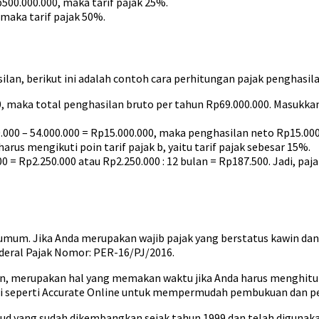
500.000.000, maka tarif pajak 25%.
 maka tarif pajak 50%.
n, berikut ini adalah contoh cara perhitungan pajak penghasila
0, maka total penghasilan bruto per tahun Rp69.000.000. Masukka
000 – 54.000.000 = Rp15.000.000, maka penghasilan neto Rp15.000
rus mengikuti poin tarif pajak b, yaitu tarif pajak sebesar 15%.
0 = Rp2.250.000 atau Rp2.250.000 : 12 bulan = Rp187.500. Jadi, paj
a umum. Jika Anda merupakan wajib pajak yang berstatus kawin dan
nderal Pajak Nomor: PER-16/PJ/2016.
an, merupakan hal yang memakan waktu jika Anda harus menghitung
si seperti Accurate Online untuk mempermudah pembukuan dan pe
oud yang sudah dikembangkan sejak tahun 1999 dan telah digunakan