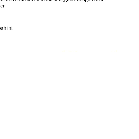
en.
ah ini.
Rekomendasi
Liquid saltnic terbaik
2023