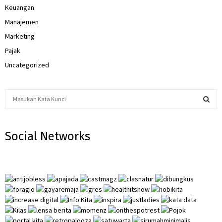
Keuangan
Manajemen
Marketing
Pajak
Uncategorized
S
e
a
S
r
Social Networks
c
E
h
f
A
o
r
R
:
C
H