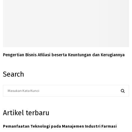
Pengertian Bisnis Afiliasi beserta Keuntungan dan Kerugiannya
Search
S
e
a
S
r
Artikel terbaru
c
E
h
f
Pemanfaatan Teknologi pada Manajemen Industri Farmasi
A
o