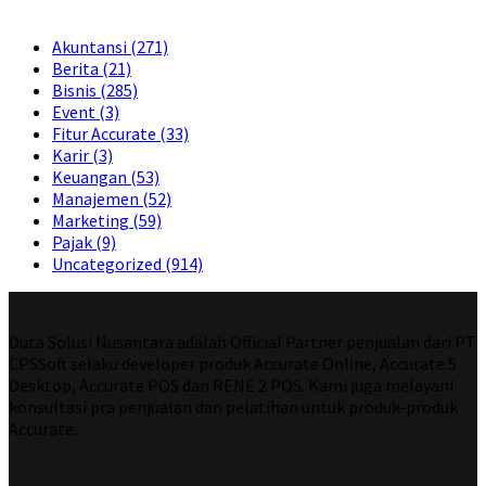
Akuntansi
(271)
Berita
(21)
Bisnis
(285)
Event
(3)
Fitur Accurate
(33)
Karir
(3)
Keuangan
(53)
Manajemen
(52)
Marketing
(59)
Pajak
(9)
Uncategorized
(914)
Duta Solusi Nusantara adalah Official Partner penjualan dari PT
CPSSoft selaku developer produk Accurate Online, Accurate 5
Desktop, Accurate POS dan RENE 2 POS. Kami juga melayani
konsultasi pra penjualan dan pelatihan untuk produk-produk
Accurate.