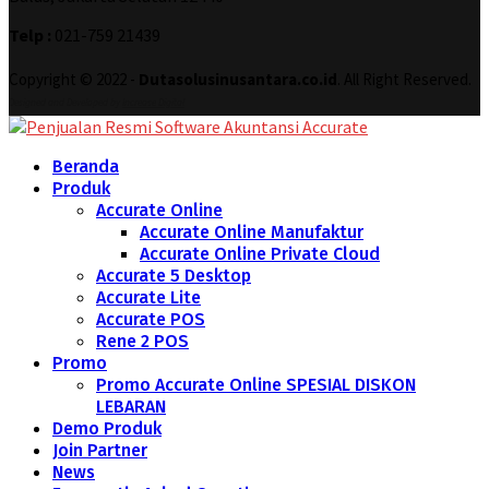
Telp :
021-759 21439
Copyright © 2022 -
Dutasolusinusantara.co.id
. All Right Reserved.
Designed and Developed by
Increase Digital
Beranda
Produk
Accurate Online
Accurate Online Manufaktur
Accurate Online Private Cloud
Accurate 5 Desktop
Accurate Lite
Accurate POS
Rene 2 POS
Promo
Promo Accurate Online SPESIAL DISKON
LEBARAN
Demo Produk
Join Partner
News