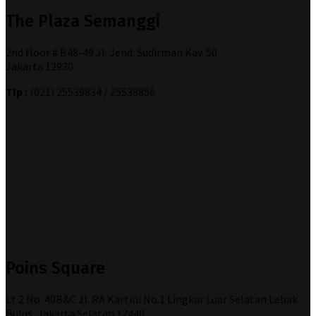
The Plaza Semanggi
2nd floor # B48-49 Jl. Jend. Sudirman Kav. 50
Jakarta 12930
Tlp :
(021) 25539834 / 25539856
Poins Square
Lt 2 No. 40B&C Jl. RA Kartini No.1 Lingkar Luar Selatan Lebak
Bulus, Jakarta Selatan 12440